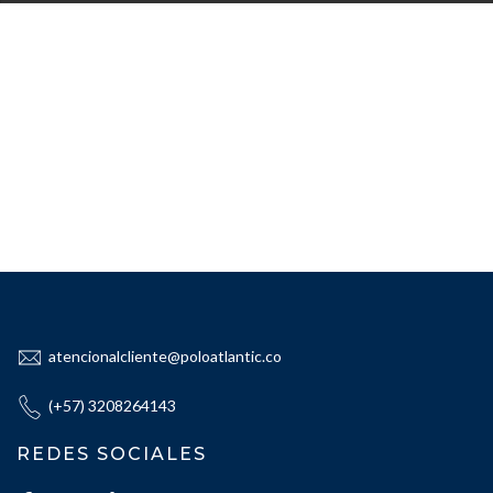
atencionalcliente@poloatlantic.co
(+57) 3208264143
REDES SOCIALES