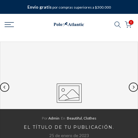
saltar
Envío gratis
por compras superiores a $300.000
al
contenido
0
Por
Admin
En
Beautiful,
Clothes
EL TÍTULO DE TU PUBLICACIÓN.
25 de enero de 2023