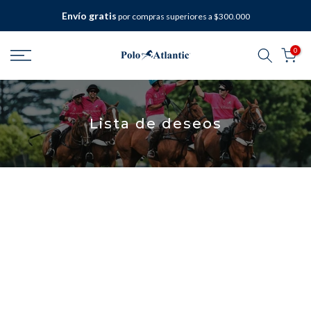
saltar
Envío gratis
por compras superiores a $300.000
al
contenido
0
Lista de deseos