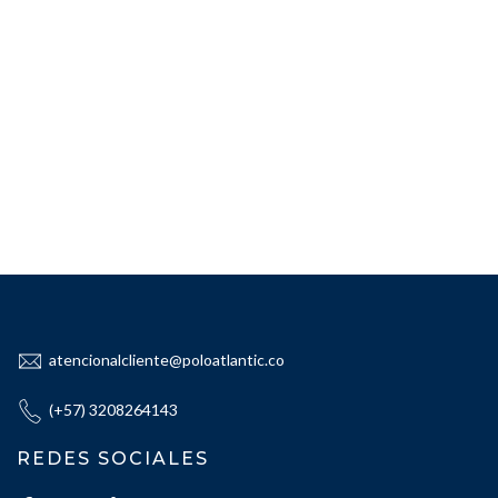
atencionalcliente@poloatlantic.co
(+57) 3208264143
REDES SOCIALES